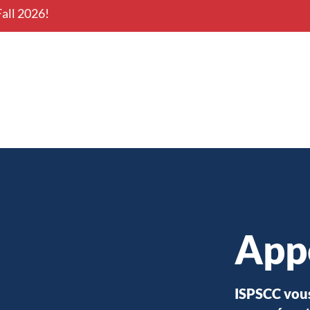
all 2026!
onal Conference
Nova Scotia
App
ISPSCC vous