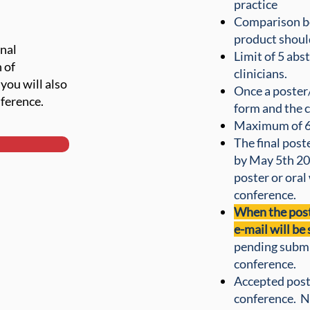
practice
Comparison b
product shoul
onal
Limit of 5 abs
 of
clinicians.
you will also
Once a poster/
nference.
form and the c
Maximum of 6 
The final post
by May 5th 202
poster or oral
conference.
When the poste
e-mail will be
pending submis
conference.
Accepted post
conference. 