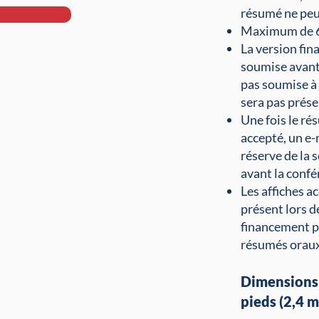
résumé ne peu
Maximum de 6
La version fina
soumise avant 
pas soumise à 
sera pas prése
Une fois le ré
accepté, un e-
réserve de la 
avant la confé
Les affiches a
présent lors 
financement po
résumés oraux
Dimensions 
pieds (2,4 m