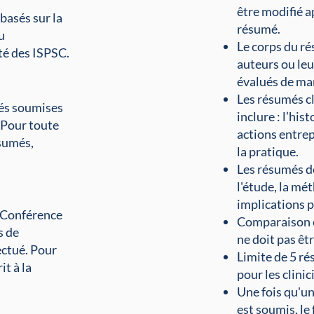
être modifié a
basés sur la
résumé.
u
Le corps du ré
té des ISPSC.
auteurs ou leu
évalués de ma
Les résumés cl
més soumises
inclure : l’his
 Pour toute
actions entrep
sumés,
la pratique.
Les résumés de
l'étude, la mét
implications p
a Conférence
Comparaison e
s de
ne doit pas ê
ectué. Pour
Limite de 5 ré
t à la
pour les clinic
Une fois qu'un
est soumis, le