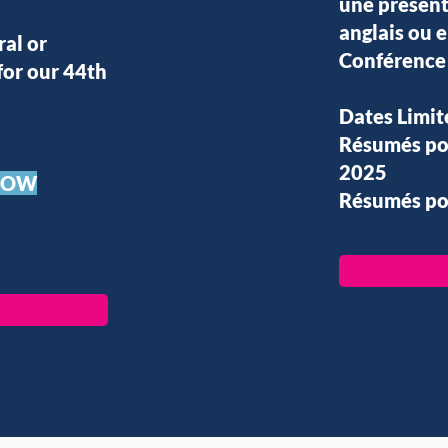
une présent
anglais ou 
al or
Conférence 
for our 44th
Dates Limit
Résumés pou
2025
NOW
Résumés pou