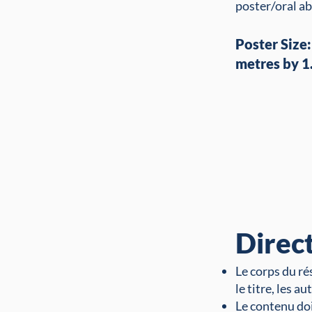
poster/oral ab
Poster Size
metres by 1
Direc
Le corps du ré
le titre, les au
Le contenu doi