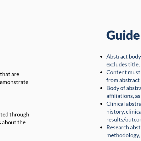
Guide
Abstract body
excludes title,
Content must 
that are
from abstract
 demonstrate
Body of abstr
affiliations, a
Clinical abstra
history, clinic
tted through
results/outcom
s about the
Research abstr
methodology, r