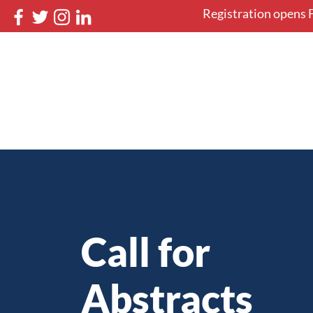
Registration opens F
NSWOCC 46th Nati
May 12-16, 2027 in Halifax, 
Home
Book your stay
Call for
Abstracts