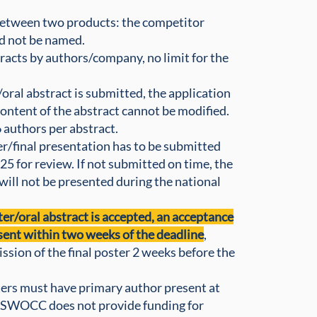
etween two products: the competitor
d not be named.
tracts by authors/company, no limit for the
oral abstract is submitted, the application
ontent of the abstract cannot be modified.
authors per abstract.
er/final presentation has to be submitted
5 for review. If not submitted on time, the
 will not be presented during the national
r/oral abstract is accepted, an acceptance
 sent within two weeks of the deadline
,
sion of the final poster 2 weeks before the
ers must have primary author present at
NSWOCC does not provide funding for