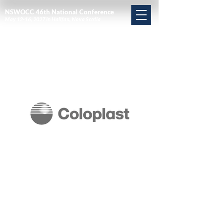
NSWOCC 46th National Conference
May 12-16, 2027 in Halifax, Nova Scotia