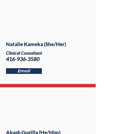
Natalie Kameka (She/Her)
Clinical Consultant
416-936-3580
Email
Akash Gugilla (He/Him)