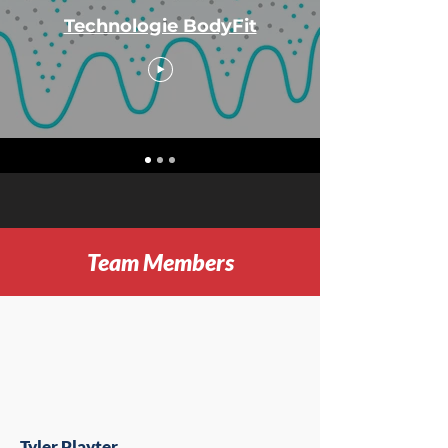
Technologie BodyFit
Team Members
Tyler Playter